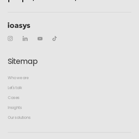
Sitemap
Who we are
Let's talk
Cases
Insights
Our solutions