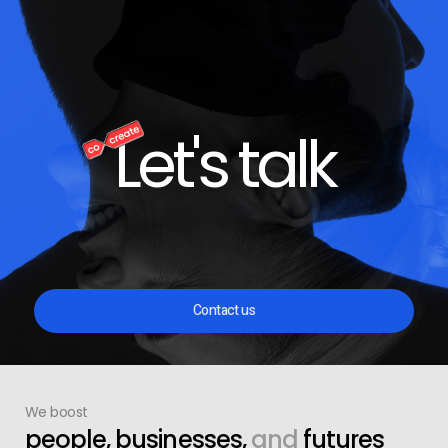
Let's talk
Contact us
We boost
people, businesses,
and
futures